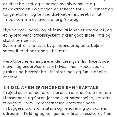
er efterisoleret og tilpasset ovenlysvinduer og
teknikarealer. Bygningen er saneret for PCB, asbest og
tungmetaller, og terrændækket er isoleret for at
imødekomme et lavere energiforbrug.
Nye varme-, vand- og el-installationer er etableret, og
et hybrid ventilationssystem sikrer godt indeklima og
stabil temperatur.
Systemet er tilpasset bygningens brug og arbejder i
samspil med portene til hallerne.
Resultatet er et inspirerende læringsmiljø, hvor både
elever og undervisere stortrives - her mødes teori,
praksis og bevægelse i inspirerende og funktionelle
rammer.
EN DEL AF EN SPÆNDENDE RAMMEAFTALE
Projektet er en del af en flerårig rammeaftale mellem
Hansenberg og Søren Jensen – et samarbejde, der går
tilbage til 1995. Rammeaftalen omfatter både
nybyggeri, transformation og renovering på skolens
adresser i Kolding og har gennem årene resulteret i en