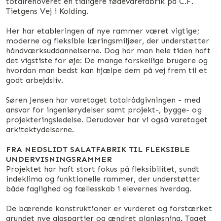
totalrenoveret en tidligere fødevarefabrik på C.F.
Tietgens Vej i Kolding.
Her har etableringen af nye rammer været vigtige;
moderne og fleksible læringsmiljøer, der understøtter
håndværksuddannelserne. Dog har man hele tiden haft
det vigstiste for øje: De mange forskellige brugere og
hvordan man bedst kan hjælpe dem på vej frem til et
godt arbejdsliv.
Søren Jensen har varetaget totalrådgivningen - med
ansvar for ingeniørydelser samt projekt-, bygge- og
projekteringsledelse. Derudover har vi også varetaget
arkitektydelserne.
FRA NEDSLIDT SALATFABRIK TIL FLEKSIBLE
UNDERVISNINGSRAMMER
Projektet har haft stort fokus på fleksibilitet, sundt
indeklima og funktionelle rammer, der understøtter
både faglighed og fællesskab i elevernes hverdag.
De bærende konstruktioner er vurderet og forstærket
grundet nye glaspartier og ændret planløsning. Taget