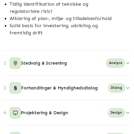
Tidlig identifikation af tekniske og
regulatoriske risici
Afklaring af plan‑, miljø‑ og tilladelsesforhold
Solid basis for investering, udvikling og
fremtidig drift
2
Stedvalg & Screening
Analyse
Vi rådgiver om valg og vurdering af lokationer til
3
Forhandlinger & Myndighedsdialog
Dialog
datacentre med fokus på realistiske rammer for
etablering og drift.
Vi varetager og understøtter dialogen med
4
Projektering & Design
Analysen omfatter el‑ og vandforsyning, fiber,
Design
myndigheder og forsyningsselskaber gennem hele
adgangsforhold, sikkerhed og planmæssige
projektets tidlige faser.
bindinger.