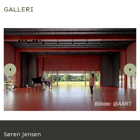
GALLERI
Previous
Nex
Billede: @AART
Søren Jensen