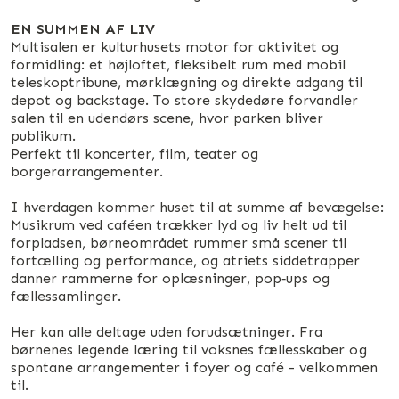
EN SUMMEN AF LIV
Multisalen er kulturhusets motor for aktivitet og
formidling: et højloftet, fleksibelt rum med mobil
teleskoptribune, mørklægning og direkte adgang til
depot og backstage. To store skydedøre forvandler
salen til en udendørs scene, hvor parken bliver
publikum.
Perfekt til koncerter, film, teater og
borgerarrangementer.
I hverdagen kommer huset til at summe af bevægelse:
Musikrum ved caféen trækker lyd og liv helt ud til
forpladsen, børneområdet rummer små scener til
fortælling og performance, og atriets siddetrapper
danner rammerne for oplæsninger, pop‑ups og
fællessamlinger.
Her kan alle deltage uden forudsætninger. Fra
børnenes legende læring til voksnes fællesskaber og
spontane arrangementer i foyer og café - velkommen
til.