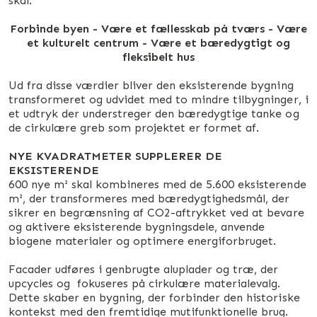
skal:
Forbinde byen - Være et fællesskab på tværs - Være
et kulturelt centrum - Være et bæredygtigt og
fleksibelt hus
Ud fra disse værdier bliver den eksisterende bygning
transformeret og udvidet med to mindre tilbygninger, i
et udtryk der understreger den bæredygtige tanke og
de cirkulære greb som projektet er formet af.
NYE KVADRATMETER SUPPLERER DE
EKSISTERENDE
600 nye m² skal kombineres med de 5.600 eksisterende
m², der transformeres med bæredygtighedsmål, der
sikrer en begrænsning af CO2-aftrykket ved at bevare
og aktivere eksisterende bygningsdele, anvende
biogene materialer og optimere energiforbruget.
Facader udføres i genbrugte aluplader og træ, der
upcycles og fokuseres på cirkulære materialevalg.
Dette skaber en bygning, der forbinder den historiske
kontekst med den fremtidige mutifunktionelle brug.